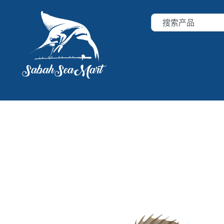
跳
搜
至
索
内
容