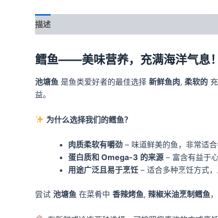
描述
其他信息
鳕鱼——美味营养，充满海洋气息
池塘鱼
是鱼类爱好者的最佳选择
新鲜鱼肉
,
柔软的
充
益。
为什么选择我们的鳕鱼？
肉质柔软有嚼劲
– 味道鲜美的鱼，非常适
蛋白质和 Omega-3 的来源
– 富含有益于心
用途广泛且易于烹饪
– 适合多种烹饪方式
尝试
池塘鱼
在菜肴中
香辣烤鱼
,
辣椒米油烹制鳕鱼
，