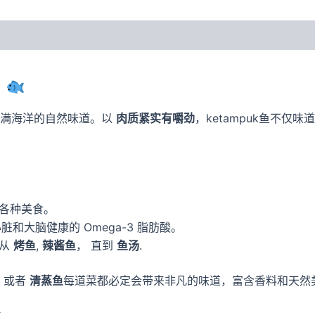
！
满海洋的自然味道。以
肉质紧实有嚼劲
，ketampuk鱼不仅
合各种美食。
脏和大脑健康的 Omega-3 脂肪酸。
，从
烤鱼
,
辣酱鱼
， 直到
鱼汤
.
 或者
清蒸鱼
每道菜都必定会带来非凡的味道，富含香料和天然