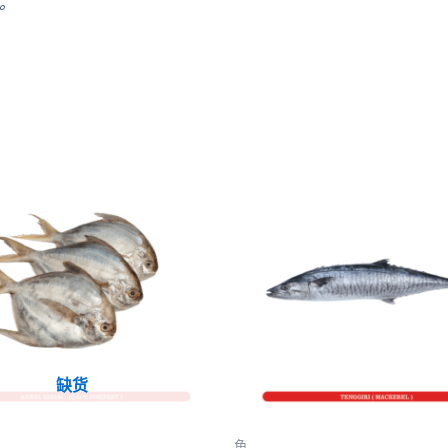
。
缺货
鱼