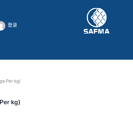
登录
ga Per kg)
Per kg)