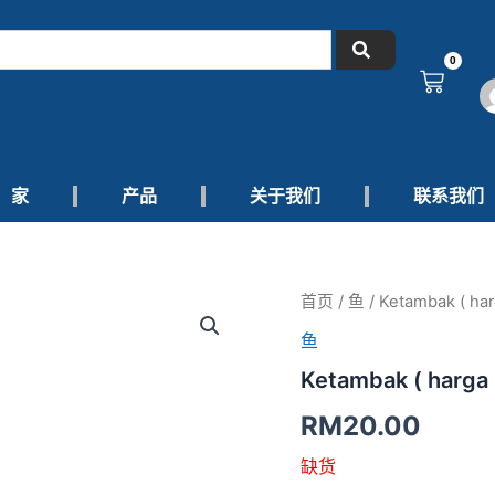
0
购
物
车
家
产品
关于我们
联系我们
首页
/
鱼
/ Ketambak ( har
鱼
Ketambak ( harga 
RM
20.00
缺货